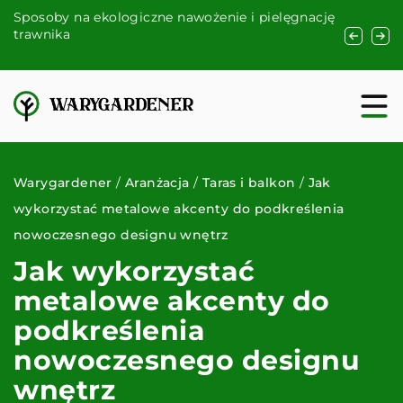
h
Sposoby na ekologiczne nawożenie i pielęgnację
Jak regul
 i
trawnika
na ochron
Warygardener
/
Aranżacja
/
Taras i balkon
/
Jak
wykorzystać metalowe akcenty do podkreślenia
nowoczesnego designu wnętrz
Jak wykorzystać
metalowe akcenty do
podkreślenia
nowoczesnego designu
wnętrz