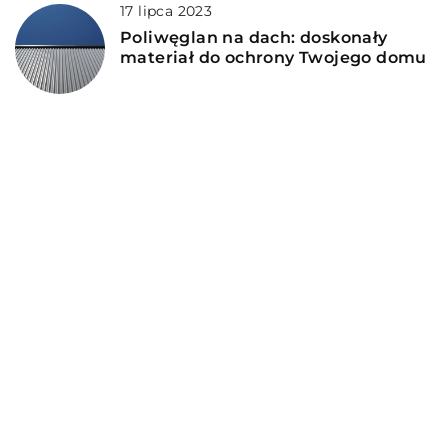
17 lipca 2023
Poliwęglan na dach: doskonały
materiał do ochrony Twojego domu
7 stycznia 2025
Jak zaaranżować przestrzeń na
poddaszu w nowoczesnym domu
jednorodzinnym?
15 listopada 2024
Kreatywne sposoby na
wprowadzenie natury do
przestrzeni balkonowej
DODAJ KOMENTARZ