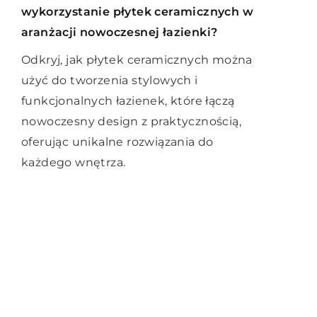
deratyzacji w środowisku miejskim?
wykorzystanie płytek ceramicznych w
nawozy dla swojego ogrodu?
aranżacji nowoczesnej łazienki?
Odkryj skuteczne strategie zwalczania
Poznaj najlepsze praktyki w wyborze
gryzoni w miastach, które pomogą
Odkryj, jak płytek ceramicznych można
nasion i nawozów dla Twojego ogrodu.
utrzymać czystość i bezpieczeństwo w
użyć do tworzenia stylowych i
Dowiedz się, jak dopasować je do
środowisku miejskim.
funkcjonalnych łazienek, które łączą
rodzaju gleby, klimatu oraz swoich
nowoczesny design z praktycznością,
preferencji ogrodniczych.
oferując unikalne rozwiązania do
każdego wnętrza.