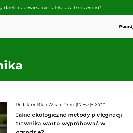
cy dzięki odpowiedniemu fotelowi biurowemu?
Porad
nika
Redaktor Blue Whale Press
|
16 maja 2026
Jakie ekologiczne metody pielęgnacji
trawnika warto wypróbować w
ogrodzie?