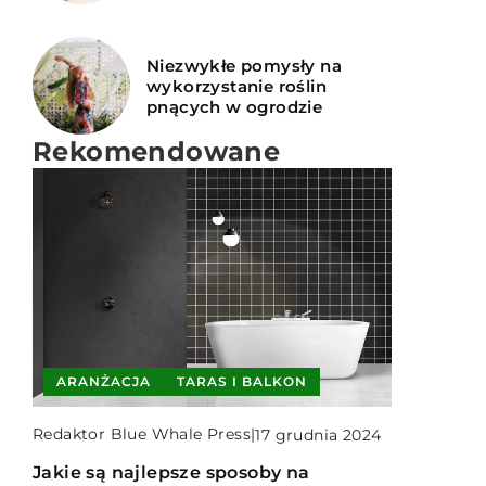
Niezwykłe pomysły na
wykorzystanie roślin
pnących w ogrodzie
Rekomendowane
CHOROBY I SZKODNIKI
ARANŻACJA
PORADY
ROŚLINY OGRODOWE
TARAS I BALKON
Redaktor Blue Whale Press
Redaktor Blue Whale Press
Redaktor Blue Whale Press
|
|
|
2 czerwca 2026
17 grudnia 2024
10 września 2024
Jakie są najskuteczniejsze metody
Jakie są najlepsze sposoby na
Jak wybrać odpowiednie nasiona i