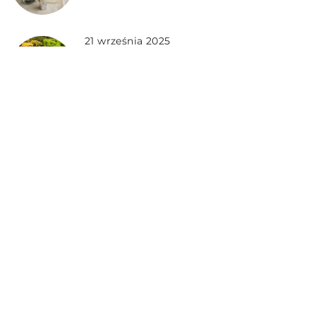
21 września 2025
Jak stworzyć zieloną oazę na
balkonie, wykorzystując rośliny i
naturalne materiały?
7 czerwca 2024
Jakie ogrodzenie najlepiej
wkomponuje się w twój ogród?
DODAJ KOMENTARZ