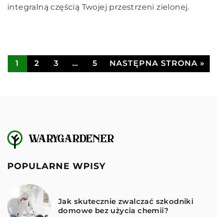
efektywności energetycznej i zrównoważonego
integralną częścią Twojej przestrzeni zielonej.
zdrowych okazów.
rozwoju.
1
2
3
…
5
NASTĘPNA STRONA »
POPULARNE WPISY
Jak skutecznie zwalczać szkodniki
domowe bez użycia chemii?