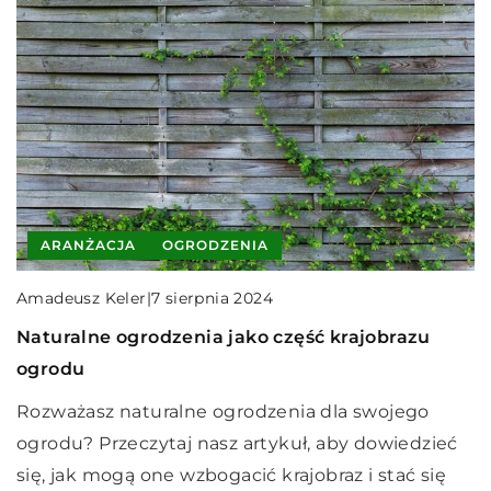
INNE
ARANŻACJA
OGRODZENIA
CHOROBY I SZKODNIKI
Redaktor Blue Whale Press
|
2 stycznia 2026
Innowacyjne rozwiązania w systemach
Amadeusz Keler
|
Jadwiga Wiśniewska
|
7 sierpnia 2024
28 marca 2023
dystrybucji ciepła: Jak elastyczne rurociągi
Naturalne ogrodzenia jako część krajobrazu
Na jakie choroby narażone są rośliny na
zmieniają branżę HVAC
ogrodu
balkonie?
Odkryj, jak elastyczne rurociągi rewolucjonizują
Rozważasz naturalne ogrodzenia dla swojego
Twój balkon jest pięknie przystrojony różnego
technologie dystrybucji ciepła w branży HVAC,
ogrodu? Przeczytaj nasz artykuł, aby dowiedzieć
typu roślinami? Lubisz się relaksować w
przynosząc korzyści w zakresie wydajności,
się, jak mogą one wzbogacić krajobraz i stać się
otoczeniu zieleni? Potrzebujesz do tego