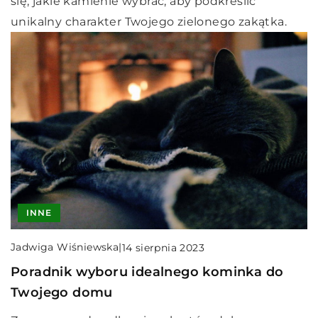
się, jakie kamienie wybrać, aby podkreślić
unikalny charakter Twojego zielonego zakątka.
INNE
Jadwiga Wiśniewska
|
14 sierpnia 2023
Poradnik wyboru idealnego kominka do
Twojego domu