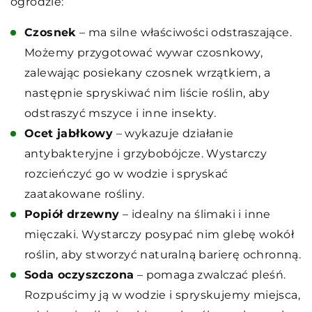
ogrodzie:
Czosnek
– ma silne właściwości odstraszające.
Możemy przygotować wywar czosnkowy,
zalewając posiekany czosnek wrzątkiem, a
następnie spryskiwać nim liście roślin, aby
odstraszyć mszyce i inne insekty.
Ocet jabłkowy
– wykazuje działanie
antybakteryjne i grzybobójcze. Wystarczy
rozcieńczyć go w wodzie i spryskać
zaatakowane rośliny.
Popiół drzewny
– idealny na ślimaki i inne
mięczaki. Wystarczy posypać nim glebę wokół
roślin, aby stworzyć naturalną barierę ochronną.
Soda oczyszczona
– pomaga zwalczać pleśń.
Rozpuścimy ją w wodzie i spryskujemy miejsca,