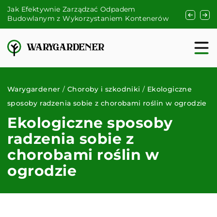
m
Filiżanki Porland – elegancja i funkcjonalność 
ontenerów
codziennym użytkowaniu
Warygardener
/
Choroby i szkodniki
/
Ekologiczne
sposoby radzenia sobie z chorobami roślin w ogrodzie
Ekologiczne sposoby
radzenia sobie z
chorobami roślin w
ogrodzie