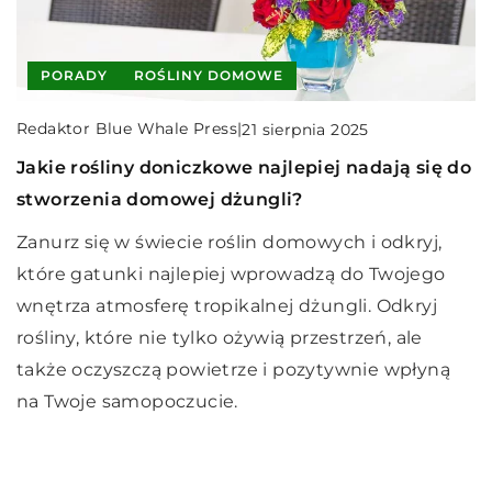
INNE
INNE
PORADY
ROŚLINY DOMOWE
Jadwiga Wiśniewska
|
Redaktor Blue Whale Press
|
25 sierpnia 2023
7 września 2025
Redaktor Blue Whale Press
|
21 sierpnia 2025
Jak efektywnie wykorzystać żel do dezynfekcji
Jak wybrać idealną kołdrę na każdą porę roku?
Jakie rośliny doniczkowe najlepiej nadają się do
rąk w codziennej higienie?
stworzenia domowej dżungli?
Odkryj, jak dopasować kołdrę do każdej pory roku,
Odkryj, jak żel do dezynfekcji rąk może stać się
by zapewnić komfortowy sen bez względu na
Zanurz się w świecie roślin domowych i odkryj,
Twoim kluczowym narzędziem do utrzymania
temperaturę. Zobacz, na co zwrócić uwagę przy
które gatunki najlepiej wprowadzą do Twojego
czystości i zdrowia. Dowiedz się, jak skutecznie
wyborze odpowiedniego produktu, by cieszyć się
wnętrza atmosferę tropikalnej dżungli. Odkryj
zintegrować go z codziennymi nawykami
ciepłem zimą i świeżością latem.
rośliny, które nie tylko ożywią przestrzeń, ale
higienicznymi.
także oczyszczą powietrze i pozytywnie wpłyną
na Twoje samopoczucie.