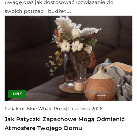
uwagę oraz jak dostosować rozwiązanie do
swoich potrzeb i budżetu.
INNE
Redaktor Blue Whale Press
|
11 czerwca 2026
Jak Patyczki Zapachowe Mogą Odmienić
Atmosferę Twojego Domu