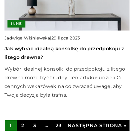
ARANŻACJA
TARAS I BALKON
INNE
INNE
Redaktor Blue Whale Press
|
Jadwiga Wiśniewska
|
16 marca 2026
Redaktor Blue Whale Press
|
29 lipca 2023
13 października 2024
Zrównoważone rozwiązania dla nowoczesnych
Jak wybrać idealną konsolkę do przedpokoju z
Bezpieczeństwo i styl w domu dzięki
tarasów: trwałość i ekologia w jednym
litego drewna?
certyfikowanym dywanom antypoślizgowym
Odkryj, jak połączyć nowoczesny design i
Wybór idealnej konsolki do przedpokoju z litego
Odkryj różne rodzaje certyfikowanych
ekologię w projektowaniu tarasów, koncentrując
drewna może być trudny. Ten artykuł udzieli Ci
antypoślizgowych dywanów, które łączą
się na trwałości i przyjaznych dla środowiska
cennych wskazówek na co zwracać uwagę, aby
bezpieczeństwo z atrakcyjnym wyglądem w
materiałach.
Twoja decyzja była trafna.
twoim domu.
1
2
3
…
23
NASTĘPNA STRONA »