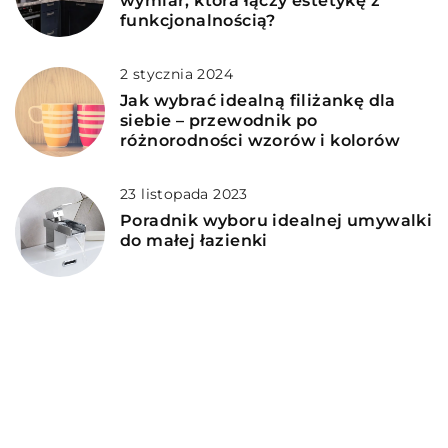
wymiar, która łączy estetykę z
funkcjonalnością?
2 stycznia 2024
Jak wybrać idealną filiżankę dla
siebie – przewodnik po
różnorodności wzorów i kolorów
23 listopada 2023
Poradnik wyboru idealnej umywalki
do małej łazienki
14 lipca 2026
Jak wybrać idealne ozdoby
świąteczne, które wprowadzą
magiczną atmosferę do Twojego
domu?