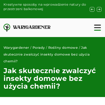
rowadzenie natury do
Jak prawidłowo pielęgnować i utrzym
czystość parawanów nawannowych – 
porady
Warygardener
/
Porady
/
Rośliny domowe
/
Jak
skutecznie zwalczyć insekty domowe bez użycia
chemii?
Jak skutecznie zwalczyć
insekty domowe bez
użycia chemii?