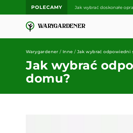
POLECAMY
Jak wybrać doskonałe opra
Warygardener
/
Inne
/
Jak wybrać odpowiedni
Jak wybrać odp
domu?