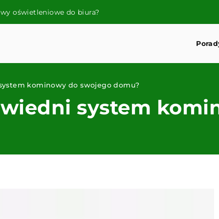
wy oświetleniowe do biura?
Porad
 system kominowy do swojego domu?
owiedni system komi