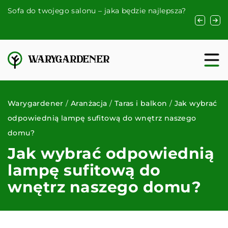
Jak intel
e?
Sofa do twojego salonu – jaka będzie najlepsza?
ogrzewani
komfort 
Warygardener
/
Aranżacja
/
Taras i balkon
/
Jak wybrać
odpowiednią lampę sufitową do wnętrz naszego
domu?
Jak wybrać odpowiednią
lampę sufitową do
wnętrz naszego domu?