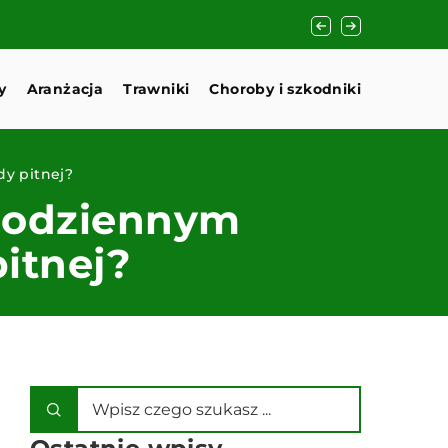
do Twojego domu?
y
Aranżacja
Trawniki
Choroby i szkodniki
y pitnej?
codziennym
itnej?