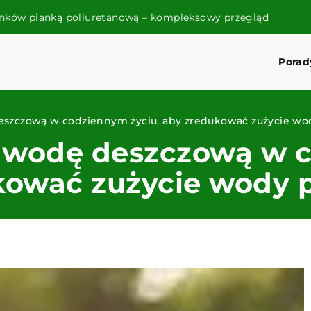
Jak wybrać wysokiej jakości akcesoria łazienkowe 
Porad
eszczową w codziennym życiu, aby zredukować zużycie wod
ć wodę deszczową w 
kować zużycie wody p