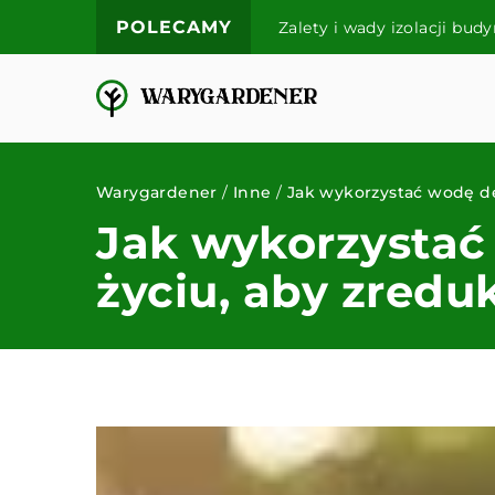
POLECAMY
ompleksowy przegląd
Warygardener
/
Inne
/
Jak wykorzystać wodę d
Jak wykorzysta
życiu, aby zredu