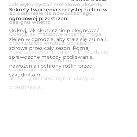
przydomowego ogrodu
Jak wykorzystać metalowe akcenty
Sekrety tworzenia soczystej zieleni w
do podkreślenia nowoczesnego
Które z nich sprawdzą się w naszym
ogrodowej przestrzeni
designu wnętrz
ogrodzie?
Odkryj, jak skutecznie pielęgnować
Odkryj, jak metalowe akcenty mogą
zieleń w ogrodzie, aby stała się bujna i
przekształcić wnętrza, dodając im
zdrowa przez cały sezon. Poznaj
nowoczesności i elegancji. Dowiedz się,
sprawdzone metody podlewania,
jak je stosować, by harmonijnie
nawożenia i ochrony roślin przed
wkomponować je w różne style
szkodnikami.
aranżacyjne i stworzyć atrakcyjne
przestrzenie.