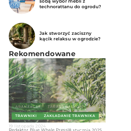
sobą wybór mebli z
technorattanu do ogrodu?
Jak stworzyć zaciszny
kącik relaksu w ogrodzie?
Rekomendowane
TRAWNIKI
ZAKŁADANIE TRAWNIKA
ARANŻACJA
TARAS I BALKON
Artykuł Sponsorowany
|
29 czerwca 2023
TRAWNIKI
ZAKŁADANIE TRAWNIKA
Redaktor Blue Whale Press
|
Najlepsze nasiona traw do
19 listopada 2024
Redaktor Blue Whale Press
|
8 stycznia 2025