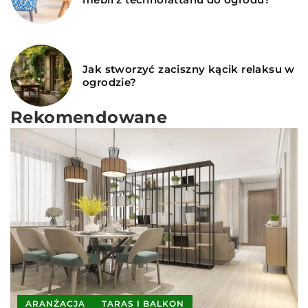
Jak stworzyć zaciszny kącik relaksu w
ogrodzie?
Rekomendowane
ARANŻACJA
TARAS I BALKON
INNE
ARANŻACJA
TARAS I BALKON
Redaktor Blue Whale Press
|
12 września 2024