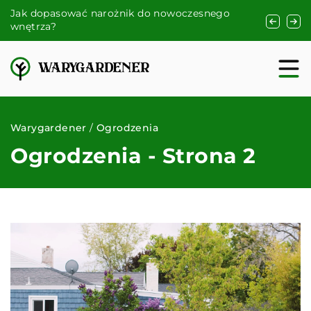
Jak dopasować narożnik do nowoczesnego
Jak wprow
wnętrza?
dzięki de
Warygardener
/
Ogrodzenia
Ogrodzenia - Strona 2