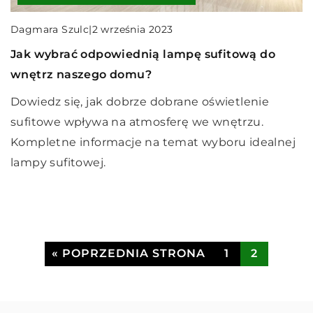
Jak skandynawskie plakaty mogą odmienić
Dagmara Szulc
Dagmara Szulc
|
|
4 grudnia 2023
2 września 2023
wygląd twojego salonu
Jak wybrać idealne meble do Twojego salonu –
Jak wybrać odpowiednią lampę sufitową do
Podkreśl swoją miłość do minimalistycznego
przewodnik i porady
wnętrz naszego domu?
designu, wprowadzając do swojego salonu
Odkryj tajniki aranżacji mieszkań i dowiedz się, jak
Dowiedz się, jak dobrze dobrane oświetlenie
skandynawskie plakaty. Dowiedz się, jak te
wybierać meble do salonu, które idealnie wpasują
sufitowe wpływa na atmosferę we wnętrzu.
proste, ale stylowe elementy mogą totalnie
się w charakter Twojego wnętrza. Kluczowe
Kompletne informacje na temat wyboru idealnej
odmienić Twoje wnętrza.
porady ekspertów i sprawdzone metodologię
lampy sufitowej.
doboru mebli.
« POPRZEDNIA STRONA
1
2