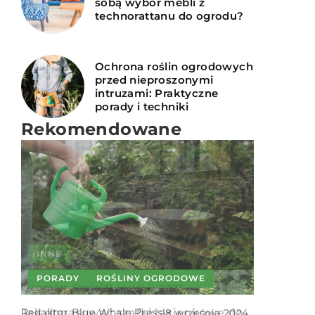
sobą wybór mebli z
technorattanu do ogrodu?
Ochrona roślin ogrodowych
przed nieproszonymi
intruzami: Praktyczne
porady i techniki
Rekomendowane
INNE
INNE
PORADY
ROŚLINY OGRODOWE
Dagmara Szulc
|
31 grudnia 2023
Jadwiga Wiśniewska
|
6 lipca 2023
Redaktor Blue Whale Press
Jak dopasować szafki łazienkowe do
|
8 września 2024