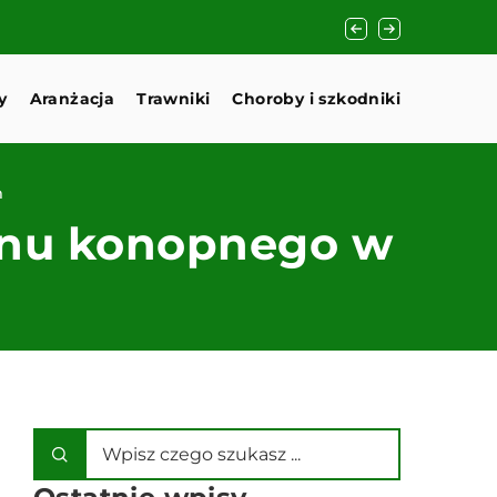
Jak wybrać idealne
y
Aranżacja
Trawniki
Choroby i szkodniki
m
tonu konopnego w