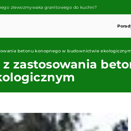
lnego zlewozmywaka granitowego do kuchni?
Porad
tosowania betonu konopnego w budownictwie ekologiczny
e z zastosowania be
kologicznym