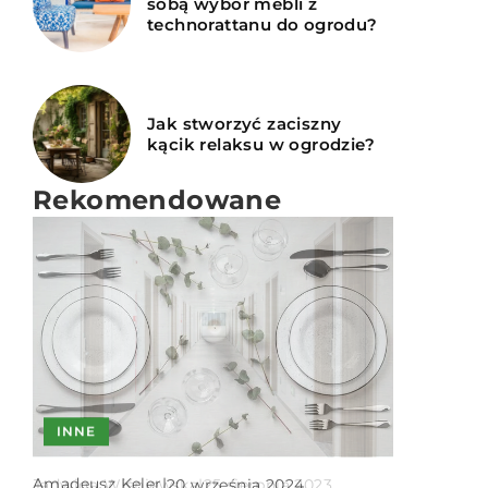
sobą wybór mebli z
technorattanu do ogrodu?
Jak stworzyć zaciszny
kącik relaksu w ogrodzie?
Rekomendowane
INNE
INNE
ARANŻACJA
TARAS I BALKON
Amadeusz Keler
|
Jadwiga Wiśniewska
|
20 września 2024
Redaktor Blue Whale Press
|
25 sierpnia 2023
8 grudnia 2025