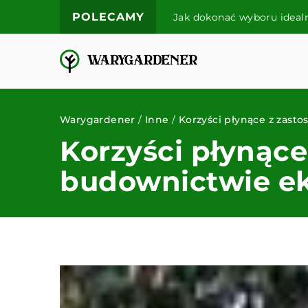
POLECAMY
praktyczne porady
Jak dokonać wyboru idea
Warygardener
/
Inne
/
Korzyści płynące z zas
Korzyści płynąc
budownictwie e