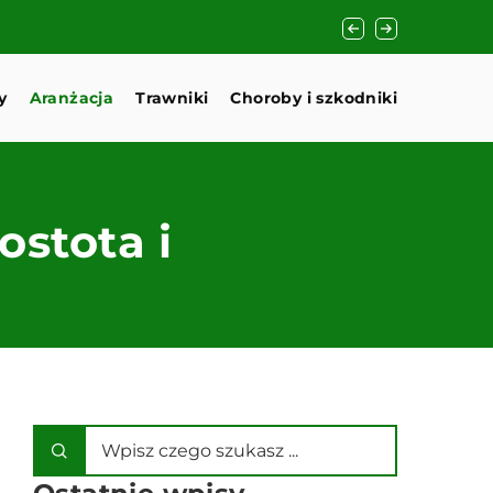
Jak zaaranżować p
y
Aranżacja
Trawniki
Choroby i szkodniki
stota i