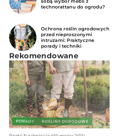
sobą wybór mebli z
technorattanu do ogrodu?
Ochrona roślin ogrodowych
przed nieproszonymi
intruzami: Praktyczne
porady i techniki
Rekomendowane
INNE
PORADY
ROŚLINY OGRODOWE
ARANŻACJA
TARAS I BALKON
Dagmara Szulc
|
23 listopada 2023
Beata Tyrchniewicz
|