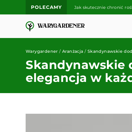
POLECAMY
?
Jak skutecznie chronić ro
Warygardener
/
Aranżacja
/
Skandynawskie doda
Skandynawskie d
elegancja w każ