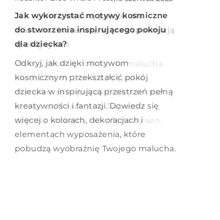
Jak skutecznie zabezpieczyć swój
Jak wykorzystać motywy kosmiczne
Jak wybrać idealną pościel dla
dom przed szkodnikami tekstylnymi?
do stworzenia inspirującego pokoju
malucha: materiały, które zapewniają
dla dziecka?
spokojny sen
Poznaj najskuteczniejsze metody walki
z szkodnikami tekstylnymi i ochrony
Odkryj, jak dzięki motywom
Wybór idealnej pościeli dla malucha
swojego domu. Dowiedz się, jak
kosmicznym przekształcić pokój
nie jest łatwy. Dowiedz się, jakie
zapobiegać ich pojawieniu się i jak
dziecka w inspirującą przestrzeń pełną
materiały są najbezpieczniejsze oraz
radzić sobie z nimi gdy już się pojawią.
kreatywności i fantazji. Dowiedz się
które z nich zapewnią Twojemu
więcej o kolorach, dekoracjach i
dziecku spokojny i komfortowy sen.
elementach wyposażenia, które
pobudzą wyobraźnię Twojego malucha.