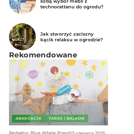
sobą wybór mebli z
technorattanu do ogrodu?
Jak stworzyć zaciszny
kącik relaksu w ogrodzie?
Rekomendowane
CHOROBY I SZKODNIKI
ARANŻACJA
TARAS I BALKON
INNE
Dagmara Szulc
|
Redaktor Blue Whale Press
|
2 listopada 2023
15 czerwca 2025
Redaktor Blue Whale Press
|
1 kwietnia 2026